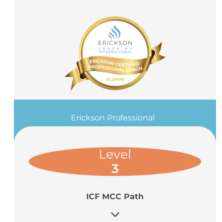
Erickson Professional
Coach: (EPC)
Level
3
ICF MCC Path