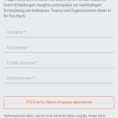
Event-Einladungen, Insights und Impulse zur nachhaltigen
Entwicklung von Individuen, Teams und Organisationen direkt in
Ihr Postfach.
V
o
r
N
n
a
a
c
m
E
h
e
-
n
*
M
a
U
a
m
n
i
e
t
l
*
e
*
r
n
ITO Events | News | Impulse abonnieren
e
h
*Informationen dazu, wie ito.co.at mit Ihren Daten umgeht, finden Sie in
m