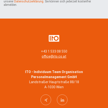
unserer
Datenschutzerklärung
. Sie können sich jederzeit kostenfrei
e
abmelden.
n
*
+43 1 533 08 550
office@ito.co.at
ITO - Individuum Team Organisation
Personalmanagement GmbH
Landstraßer Hauptstraße 88/18
A-1030 Wien