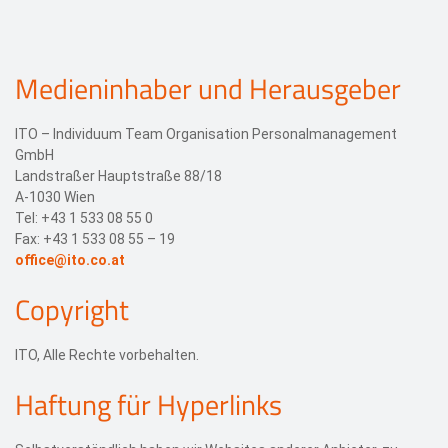
Events
Medieninhaber und Herausgeber
Kontakt
EN
ITO – Individuum Team Organisation Personalmanagement
GmbH
Landstraßer Hauptstraße 88/18
A-1030 Wien
Tel: +43 1 533 08 55 0
Fax: +43 1 533 08 55 – 19
office@ito.co.at
Copyright
ITO, Alle Rechte vorbehalten.
Haftung für Hyperlinks