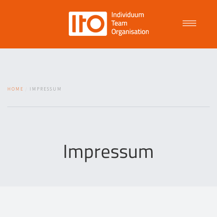
Talent Management
HOME
IMPRESSUM
Purpose Driven Culture
Coaching
Impressum
ITO
News