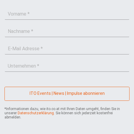
V
o
r
N
n
a
a
c
m
E
h
e
-
n
*
M
a
U
a
m
n
i
e
t
l
*
e
*
r
n
ITO Events | News | Impulse abonnieren
e
h
*Informationen dazu, wie ito.co.at mit Ihren Daten umgeht, finden Sie in
m
unserer
Datenschutzerklärung
. Sie können sich jederzeit kostenfrei
e
abmelden.
n
*