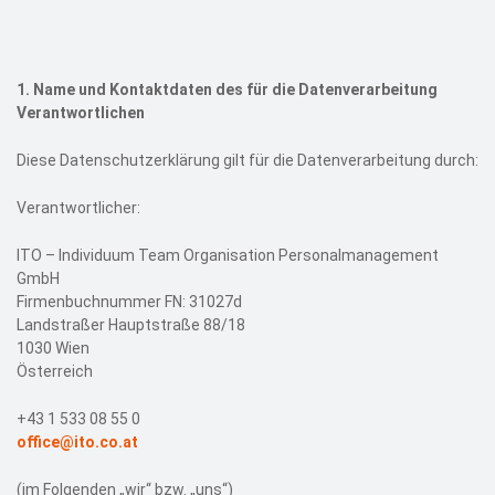
Events
Kontakt
1.
Name und Kontaktdaten des für die Datenverarbeitung
Verantwortlichen
EN
Diese Datenschutzerklärung gilt für die Datenverarbeitung durch:
Verantwortlicher:
ITO – Individuum Team Organisation Personalmanagement
GmbH
Firmenbuchnummer FN: 31027d
Landstraßer Hauptstraße 88/18
1030 Wien
Österreich
+43 1 533 08 55 0
office@ito.co.at
(im Folgenden „wir“ bzw. „uns“)