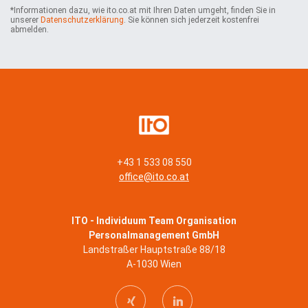
h
*Informationen dazu, wie ito.co.at mit Ihren Daten umgeht, finden Sie in
m
unserer
Datenschutzerklärung
. Sie können sich jederzeit kostenfrei
e
abmelden.
n
*
+43 1 533 08 550
office@ito.co.at
ITO - Individuum Team Organisation
Personalmanagement GmbH
Landstraßer Hauptstraße 88/18
A-1030 Wien