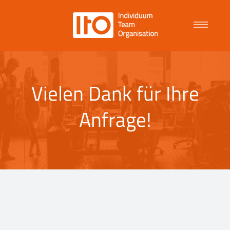
Talent Management
Vielen Dank für Ihre
Purpose Driven Culture
Anfrage!
Coaching
ITO
News