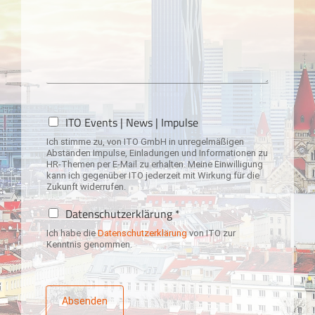
N
ITO Events | News | Impulse
e
Ich stimme zu, von ITO GmbH in unregelmäßigen
w
Abständen Impulse, Einladungen und Informationen zu
s
HR-Themen per E-Mail zu erhalten. Meine Einwilligung
l
kann ich gegenüber ITO jederzeit mit Wirkung für die
Zukunft widerrufen.
e
t
D
Datenschutzerklärung *
t
a
e
Ich habe die
Datenschutzerklärung
von ITO zur
t
Kenntnis genommen.
r
e
-
n
A
s
n
c
Absenden
m
h