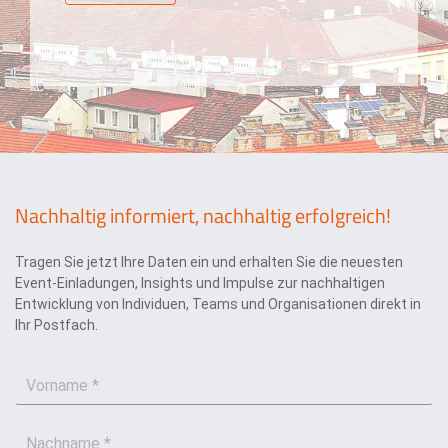
e
u
l
t
d
z
u
e
n
r
g
k
l
ä
r
u
Nachhaltig informiert, nachhaltig erfolgreich!
n
g
*
Tragen Sie jetzt Ihre Daten ein und erhalten Sie die neuesten
Event-Einladungen, Insights und Impulse zur nachhaltigen
Entwicklung von Individuen, Teams und Organisationen direkt in
Ihr Postfach.
V
o
r
N
n