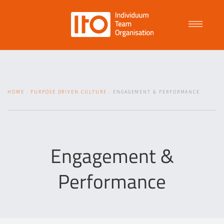
Talent Management
HOME
PURPOSE DRIVEN CULTURE
ENGAGEMENT & PERFORMANCE
Purpose Driven Culture
Coaching
Engagement &
Performance
ITO
News