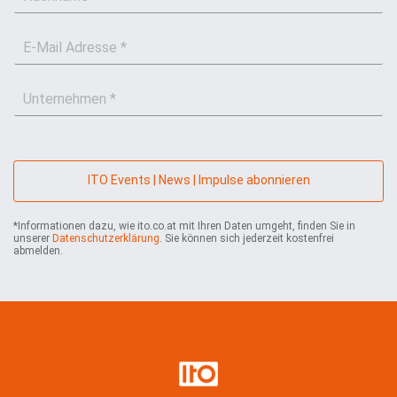
a
a
c
m
E
h
e
-
n
*
M
a
U
a
m
n
i
e
t
l
*
e
*
r
n
ITO Events | News | Impulse abonnieren
e
h
*Informationen dazu, wie ito.co.at mit Ihren Daten umgeht, finden Sie in
m
unserer
Datenschutzerklärung
. Sie können sich jederzeit kostenfrei
e
abmelden.
n
*