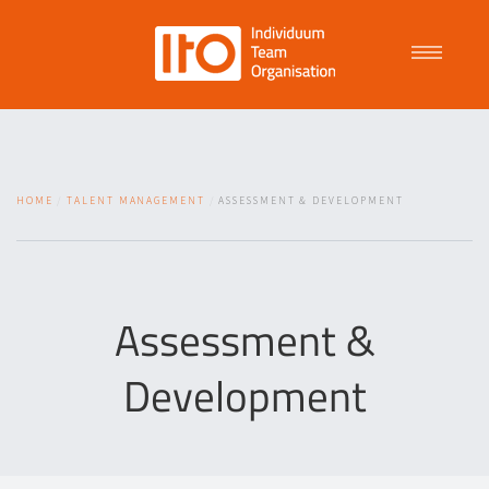
Talent Management
HOME
TALENT MANAGEMENT
ASSESSMENT & DEVELOPMENT
Purpose Driven Culture
Coaching
Assessment &
Development
ITO
News