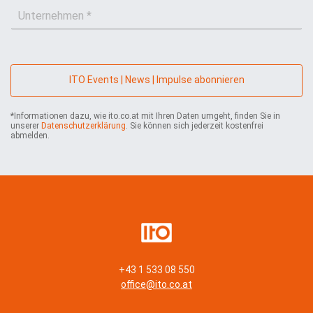
U
a
m
n
i
e
t
l
*
e
*
r
n
ITO Events | News | Impulse abonnieren
e
h
*Informationen dazu, wie ito.co.at mit Ihren Daten umgeht, finden Sie in
m
unserer
Datenschutzerklärung
. Sie können sich jederzeit kostenfrei
e
abmelden.
n
*
+43 1 533 08 550
office@ito.co.at