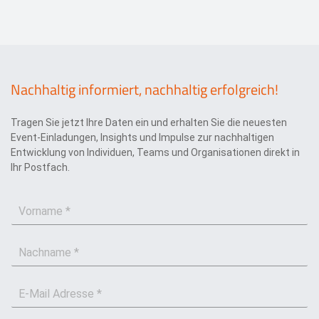
Nachhaltig informiert, nachhaltig erfolgreich!
Tragen Sie jetzt Ihre Daten ein und erhalten Sie die neuesten
Event-Einladungen, Insights und Impulse zur nachhaltigen
Entwicklung von Individuen, Teams und Organisationen direkt in
Ihr Postfach.
V
o
r
N
n
a
a
c
m
E
h
e
-
n
*
M
a