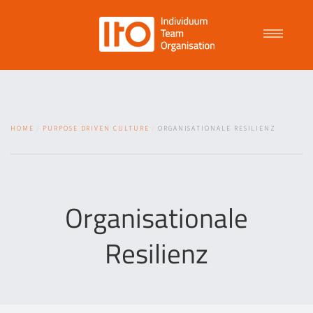
Talent Management
HOME
PURPOSE DRIVEN CULTURE
ORGANISATIONALE RESILIENZ
Purpose Driven Culture
Coaching
Organisationale
Resilienz
ITO
News