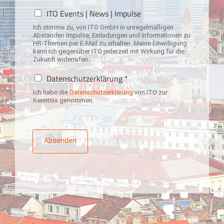
N
ITO Events | News | Impulse
e
Ich stimme zu, von ITO GmbH in unregelmäßigen
w
Abständen Impulse, Einladungen und Informationen zu
s
HR-Themen per E-Mail zu erhalten. Meine Einwilligung
l
kann ich gegenüber ITO jederzeit mit Wirkung für die
Zukunft widerrufen.
e
t
D
Datenschutzerklärung *
t
a
e
Ich habe die
Datenschutzerklärung
von ITO zur
t
Kenntnis genommen.
r
e
-
n
A
s
n
c
Absenden
m
h
e
u
l
t
d
z
u
e
n
r
g
k
l