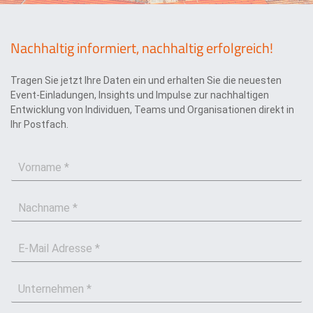
ä
r
u
Nachhaltig informiert, nachhaltig erfolgreich!
n
g
*
Tragen Sie jetzt Ihre Daten ein und erhalten Sie die neuesten
Event-Einladungen, Insights und Impulse zur nachhaltigen
Entwicklung von Individuen, Teams und Organisationen direkt in
Ihr Postfach.
V
o
r
N
n
a
a
c
m
E
h
e
-
n
*
M
a
U
a
m
n
i
e
t
l
*