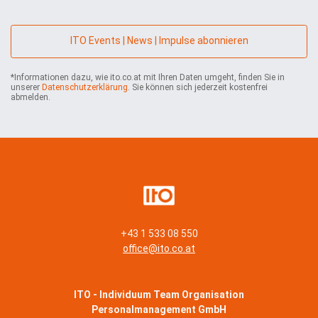
e
*
r
n
ITO Events | News | Impulse abonnieren
e
h
*Informationen dazu, wie ito.co.at mit Ihren Daten umgeht, finden Sie in
m
unserer
Datenschutzerklärung
. Sie können sich jederzeit kostenfrei
e
abmelden.
n
*
+43 1 533 08 550
office@ito.co.at
ITO - Individuum Team Organisation
Personalmanagement GmbH