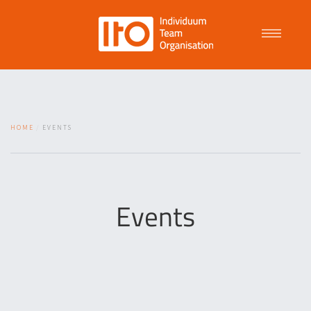
Talent Management
HOME
EVENTS
Purpose Driven Culture
Coaching
Events
ITO
News