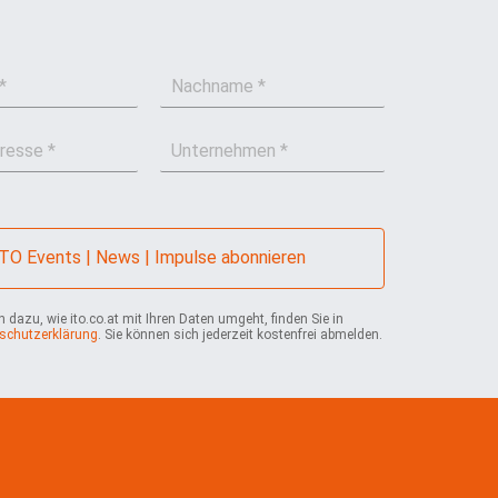
N
a
c
U
h
n
n
t
a
e
m
r
e
n
*
ITO Events | News | Impulse abonnieren
e
h
m
 dazu, wie ito.co.at mit Ihren Daten umgeht, finden Sie in
schutzerklärung
. Sie können sich jederzeit kostenfrei abmelden.
e
n
*