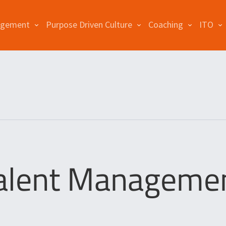
agement
Purpose Driven Culture
Coaching
ITO
alent Manageme