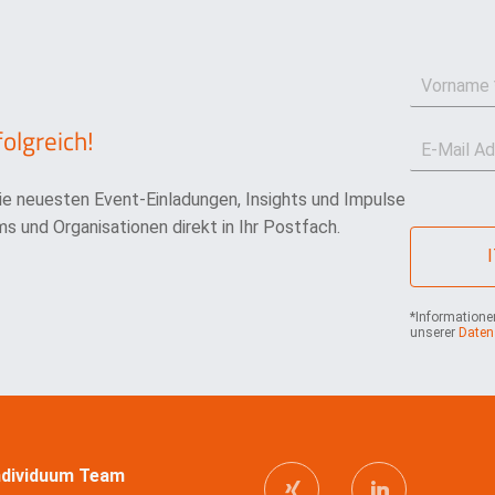
V
o
r
folgreich!
E
n
-
a
M
m
die neuesten Event-Einladungen, Insights und Impulse
a
e
i
*
s und Organisationen direkt in Ihr Postfach.
l
*
*Informationen
unserer
Daten
Individuum Team