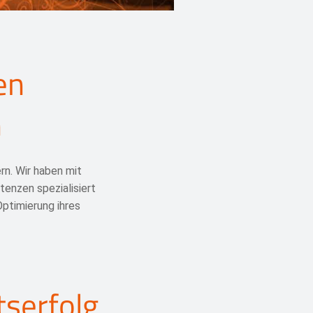
en
n
n. Wir haben mit
enzen spezialisiert
Optimierung ihres
tserfolg