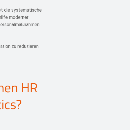
et die systematische
hilfe moderner
 Personalmaßnahmen
uation zu reduzieren
chen HR
ics?