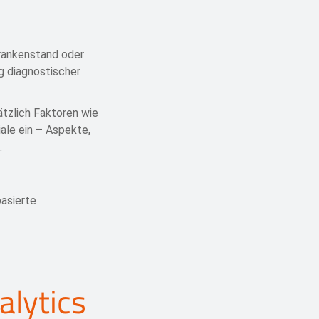
Krankenstand oder
g diagnostischer
tzlich Faktoren wie
le ein – Aspekte,
.
asierte
lytics