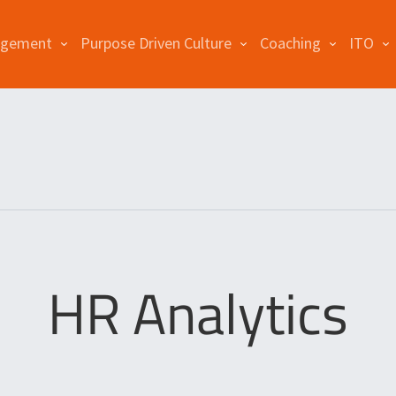
agement
Purpose Driven Culture
Coaching
ITO
HR Analytics