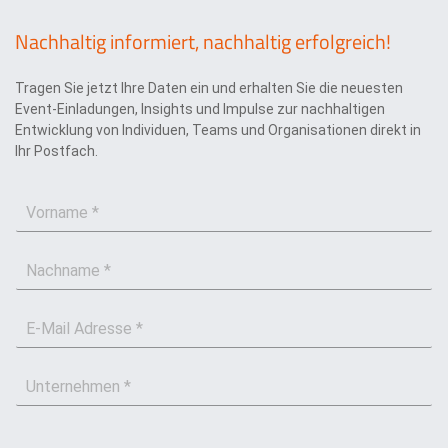
Nachhaltig informiert, nachhaltig erfolgreich!
Tragen Sie jetzt Ihre Daten ein und erhalten Sie die neuesten
Event-Einladungen, Insights und Impulse zur nachhaltigen
Entwicklung von Individuen, Teams und Organisationen direkt in
Ihr Postfach.
V
o
r
N
n
a
a
c
m
E
h
e
-
n
*
M
a
U
a
m
n
i
e
t
l
*
e
*