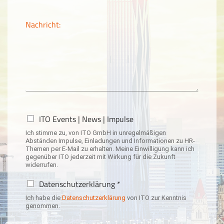
Nachricht:
N
ITO Events | News | Impulse
e
Ich stimme zu, von ITO GmbH in unregelmäßigen
w
Abständen Impulse, Einladungen und Informationen zu HR-
s
Themen per E-Mail zu erhalten. Meine Einwilligung kann ich
l
gegenüber ITO jederzeit mit Wirkung für die Zukunft
widerrufen.
e
t
D
Datenschutzerklärung *
t
a
e
Ich habe die
Datenschutzerklärung
von ITO zur Kenntnis
t
genommen.
r
e
-
n