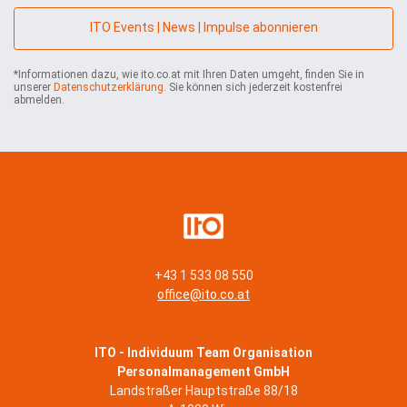
r
n
ITO Events | News | Impulse abonnieren
e
h
*Informationen dazu, wie ito.co.at mit Ihren Daten umgeht, finden Sie in
m
unserer
Datenschutzerklärung
. Sie können sich jederzeit kostenfrei
e
abmelden.
n
*
+43 1 533 08 550
office@ito.co.at
ITO - Individuum Team Organisation
Personalmanagement GmbH
Landstraßer Hauptstraße 88/18