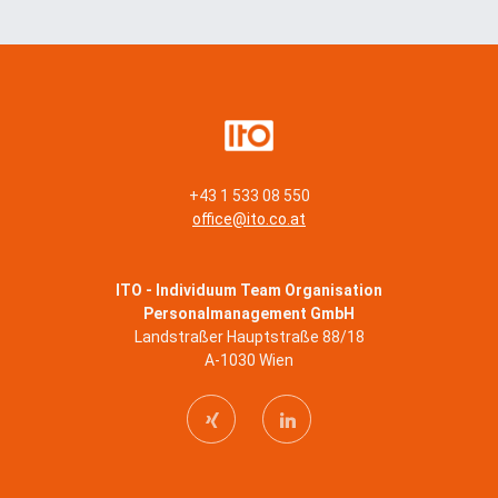
n
*
+43 1 533 08 550
office@ito.co.at
ITO - Individuum Team Organisation
Personalmanagement GmbH
Landstraßer Hauptstraße 88/18
A-1030 Wien