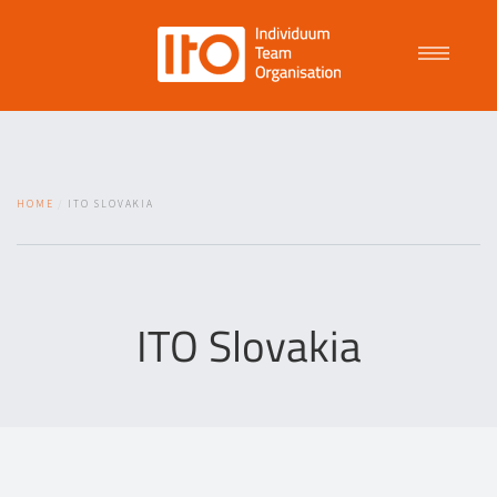
Talent Management
HOME
ITO SLOVAKIA
Purpose Driven Culture
Coaching
ITO Slovakia
ITO
News