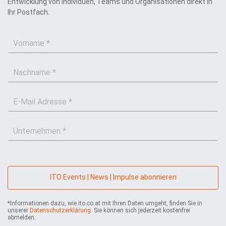
Entwicklung von Individuen, Teams und Organisationen direkt in
Ihr Postfach.
V
o
r
N
n
a
a
c
m
E
h
e
-
n
*
M
a
U
a
m
n
i
e
t
l
*
e
*
r
n
ITO Events | News | Impulse abonnieren
e
h
*Informationen dazu, wie ito.co.at mit Ihren Daten umgeht, finden Sie in
m
unserer
Datenschutzerklärung
. Sie können sich jederzeit kostenfrei
e
abmelden.