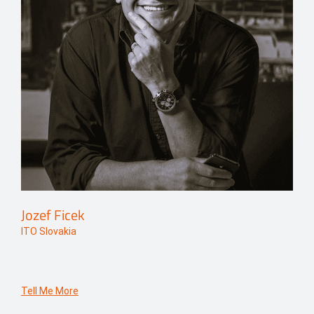
Jozef Ficek
ITO Slovakia
Tell Me More