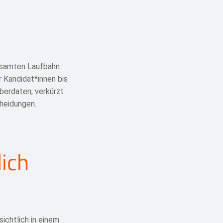
gesamten Laufbahn
r Kandidat*innen bis
berdaten, verkürzt
cheidungen.
ich
chtlich in einem