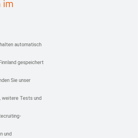
m im
rhalten automatisch
Finnland gespeichert
nden Sie unser
, weitere Tests und
ecruiting-
on und