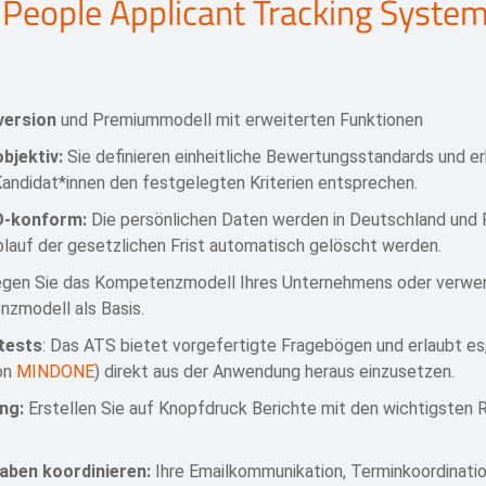
People Applicant Tracking Syste
version
und Premiummodell mit erweiterten Funktionen
bjektiv:
Sie definieren einheitliche Bewertungsstandards und e
andidat*innen den festgelegten Kriterien entsprechen.
O-konform:
Die persönlichen Daten werden in Deutschland und 
lauf der gesetzlichen Frist automatisch gelöscht werden.
egen Sie das Kompetenzmodell Ihres Unternehmens oder verwe
zmodell als Basis.
etests
: Das ATS bietet vorgefertigte Fragebögen und erlaubt es
on
MINDONE
) direkt aus der Anwendung heraus einzusetzen.
ng:
Erstellen Sie auf Knopfdruck Berichte mit den wichtigsten R
aben koordinieren:
Ihre Emailkommunikation, Terminkoordinati