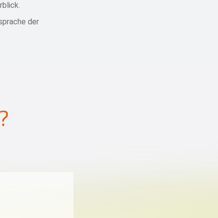
blick.
ssprache der
?