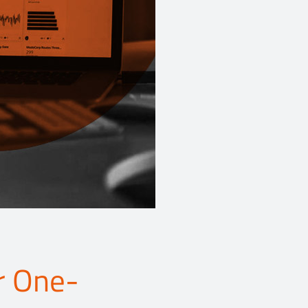
r One-