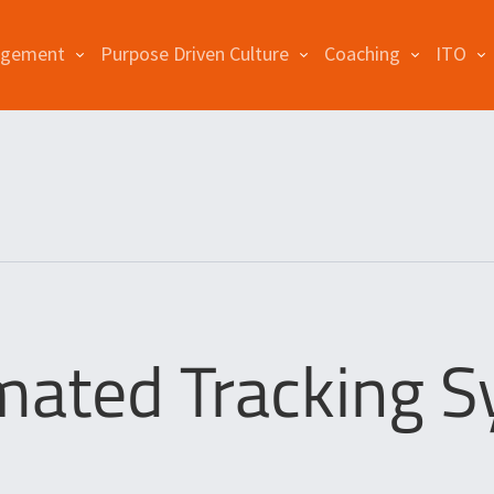
agement
Purpose Driven Culture
Coaching
ITO
ated Tracking 