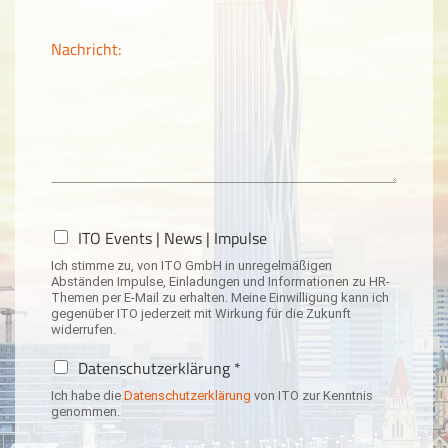
Nachricht:
N
ITO Events | News | Impulse
e
Ich stimme zu, von ITO GmbH in unregelmäßigen
w
Abständen Impulse, Einladungen und Informationen zu HR-
s
Themen per E-Mail zu erhalten. Meine Einwilligung kann ich
l
gegenüber ITO jederzeit mit Wirkung für die Zukunft
widerrufen.
e
t
D
Datenschutzerklärung *
t
a
e
Ich habe die
Datenschutzerklärung
von ITO zur Kenntnis
t
genommen.
r
e
-
n