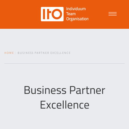
Talent Management
HOME
BUSINESS PARTNER EXCELLENCE
Purpose Driven Culture
Coaching
Business Partner
Excellence
ITO
News