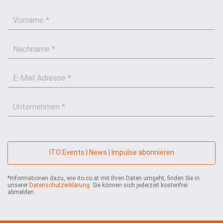
V
o
r
N
n
a
a
c
m
E
h
e
-
n
*
M
a
U
a
m
n
i
e
t
l
*
e
*
r
n
ITO Events | News | Impulse abonnieren
e
h
*Informationen dazu, wie ito.co.at mit Ihren Daten umgeht, finden Sie in
m
unserer
Datenschutzerklärung
. Sie können sich jederzeit kostenfrei
e
abmelden.
n
*