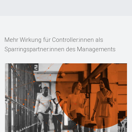
Events
Kontakt
EN
Mehr Wirkung für Controller:innen als
Sparringspartner:innen des Managements