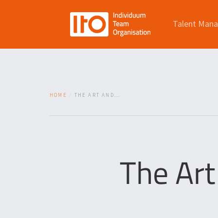
Talent Man
HOME
THE ART AND...
The Art