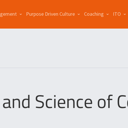
agement
Purpose Driven Culture
Coaching
ITO
 and Science of 