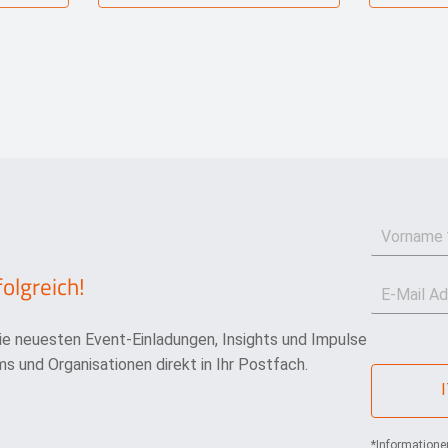
V
o
r
folgreich!
E
n
-
a
M
m
die neuesten Event-Einladungen, Insights und Impulse
a
e
i
*
s und Organisationen direkt in Ihr Postfach.
l
*
*Informationen