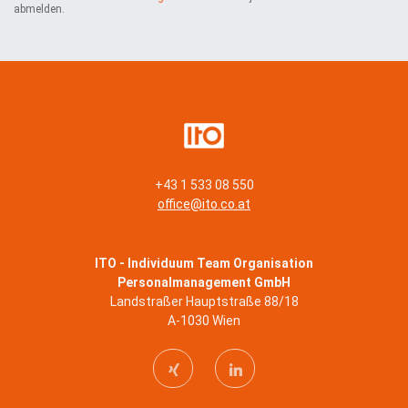
e
abmelden.
n
*
+43 1 533 08 550
office@ito.co.at
ITO - Individuum Team Organisation
Personalmanagement GmbH
Landstraßer Hauptstraße 88/18
A-1030 Wien