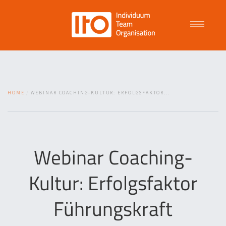
Talent Management
HOME
WEBINAR COACHING-KULTUR: ERFOLGSFAKTOR...
Purpose Driven Culture
Coaching
Webinar Coaching-
Kultur: Erfolgsfaktor
ITO
Führungskraft
News