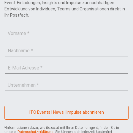
Event-Einladungen, Insights und Impulse zur nachhaltigen
Entwicklung von Individuen, Teams und Organisationen direkt in
Ihr Postfach.
V
o
r
N
n
a
a
c
m
E
h
e
-
n
*
M
a
U
a
m
n
i
e
t
l
*
e
*
r
n
ITO Events | News | Impulse abonnieren
e
h
*Informationen dazu, wie ito.co.at mit Ihren Daten umgeht, finden Sie in
m
unserer
Datenschutzerklärung
. Sie können sich jederzeit kostenfrei