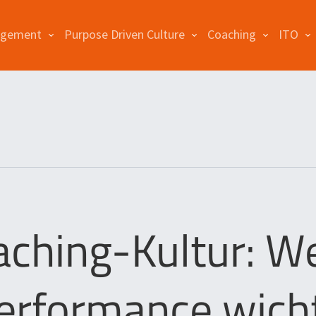
agement
Purpose Driven Culture
Coaching
ITO
aching-Kultur: W
rformance wicht