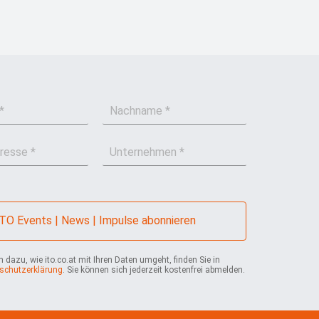
N
a
c
U
h
n
n
t
a
e
m
r
e
n
*
ITO Events | News | Impulse abonnieren
e
h
m
 dazu, wie ito.co.at mit Ihren Daten umgeht, finden Sie in
schutzerklärung
. Sie können sich jederzeit kostenfrei abmelden.
e
n
*