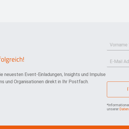
V
o
r
folgreich!
E
n
-
a
M
m
die neuesten Event-Einladungen, Insights und Impulse
a
e
i
*
s und Organisationen direkt in Ihr Postfach.
l
*
*Informationen
unserer
Daten