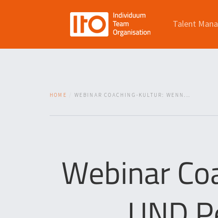
Talent Man
HOME
WEBINAR COACHING-KULTUR: WENN...
Webinar Co
UND Pe