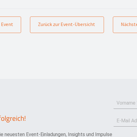
 Event
Zurück zur Event-Übersicht
Nächste
V
o
r
folgreich!
E
n
-
a
M
m
die neuesten Event-Einladungen, Insights und Impulse
a
e