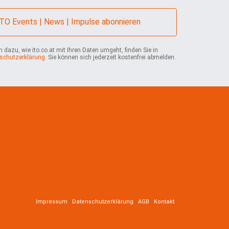
r
e
n
*
ITO Events | News | Impulse abonnieren
e
h
m
 dazu, wie ito.co.at mit Ihren Daten umgeht, finden Sie in
schutzerklärung
. Sie können sich jederzeit kostenfrei abmelden.
e
n
*
Impressum
Datenschutzerklärung
AGB
Kontakt