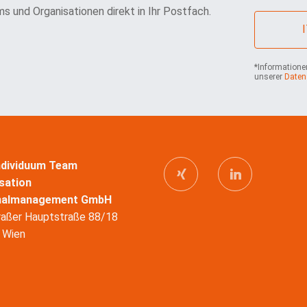
i
*
s und Organisationen direkt in Ihr Postfach.
l
*
*Informationen
unserer
Daten
Individuum Team
sation
nalmanagement GmbH
raßer Hauptstraße 88/18
 Wien