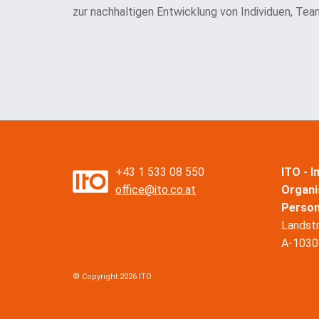
zur nachhaltigen Entwicklung von Individuen, Team
+43 1 533 08 550
ITO - 
office@ito.co.at
Organi
Perso
Landst
A-1030
© Copyright 2026 ITO