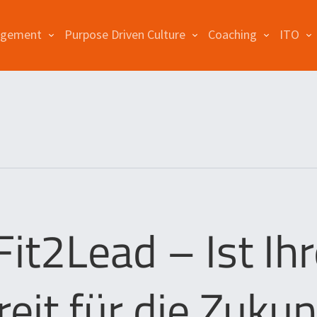
agement
Purpose Driven Culture
Coaching
ITO
Fit2Lead – Ist Ih
reit für die Zukun