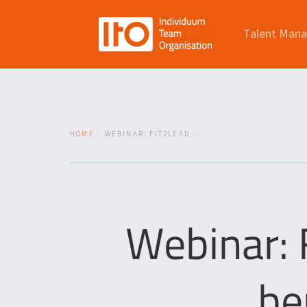
Talent Man
HOME
WEBINAR: FIT2LEAD –...
Webinar: 
be