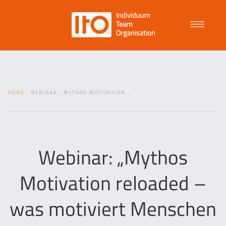
Talent Management
HOME
WEBINAR: „MYTHOS MOTIVATION...
Purpose Driven Culture
Coaching
Webinar: „Mythos
Motivation reloaded –
ITO
was motiviert Menschen
News