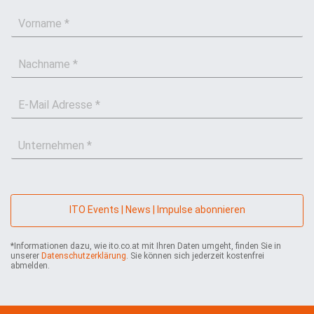
V
o
r
N
n
a
a
c
m
E
h
e
-
n
*
M
a
U
a
m
n
i
e
t
l
*
e
*
r
n
ITO Events | News | Impulse abonnieren
e
h
*Informationen dazu, wie ito.co.at mit Ihren Daten umgeht, finden Sie in
m
unserer
Datenschutzerklärung
. Sie können sich jederzeit kostenfrei
e
abmelden.
n
*