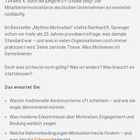
134 Mrd. €. Auch die jüngste EY-Studie zeigt: Die
Mitarbeitermotivation in deutschen Unternehmen ist weiterhin
rückläufig.
Im Bestseller „Mythos Motivation“ stellte Reinhard K. Sprenger
schon vor mehr als 25 Jahren provokant infrage, was damals
Standard war – und was in vielen Organisationen noch immer
praktiziert wird. Seine zentrale These: Alles Motivieren ist
Demotivieren.
Doch was ist heute noch gültig? Was ist anders? Was braucht es
stattdessen?
Das erwartet Sie:
Warum traditionelle Anreizsysteme oft scheitern – und wie sie
sogar demotivieren können
Was moderne Erkenntnisse über Motivation, Engagement und
Bindung wirklich zeigen
Welche Rahmenbedingungen Motivation heute fördern – und
was das für
Führung
bedeutet