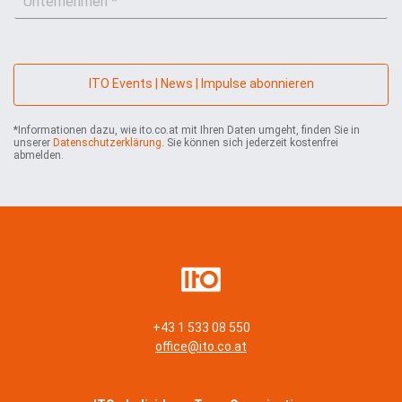
n
i
e
t
l
*
e
*
r
n
ITO Events | News | Impulse abonnieren
e
h
*Informationen dazu, wie ito.co.at mit Ihren Daten umgeht, finden Sie in
m
unserer
Datenschutzerklärung
. Sie können sich jederzeit kostenfrei
e
abmelden.
n
*
+43 1 533 08 550
office@ito.co.at