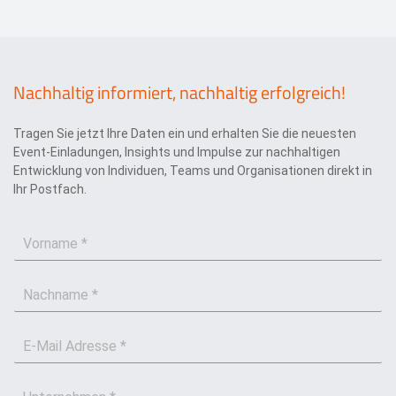
Nachhaltig informiert, nachhaltig erfolgreich!
Tragen Sie jetzt Ihre Daten ein und erhalten Sie die neuesten
Event-Einladungen, Insights und Impulse zur nachhaltigen
Entwicklung von Individuen, Teams und Organisationen direkt in
Ihr Postfach.
V
o
r
N
n
a
a
c
m
E
h
e
-
n
*
M
a
U
a
m