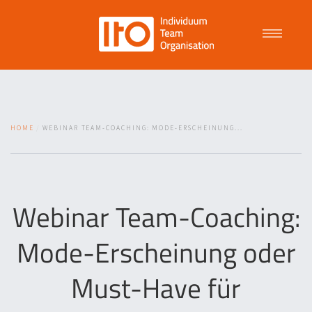
Talent Management
HOME
WEBINAR TEAM-COACHING: MODE-ERSCHEINUNG...
Purpose Driven Culture
Coaching
Webinar Team-Coaching:
Mode-Erscheinung oder
ITO
Must-Have für
News