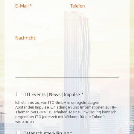
E-Mail
*
Telefon
Nachricht:
N
ITO Events | News | Impulse *
e
Ich stimme zu, von ITO GmbH in unregelmäßigen
w
Abständen Impulse, Einladungen und Informationen zu HR-
s
Themen per E-Mail zu erhalten. Meine Einwilligung kann ich
l
gegenüber ITO jederzeit mit Wirkung für die Zukunft
widerrufen.
e
t
D
Datenschutzerklärung *