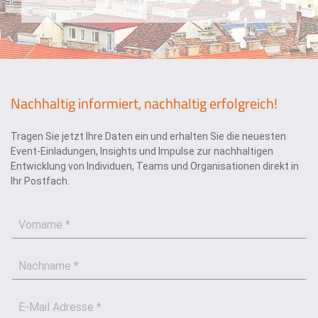
z
u
e
n
r
g
k
l
ä
r
u
Nachhaltig informiert, nachhaltig erfolgreich!
n
g
Tragen Sie jetzt Ihre Daten ein und erhalten Sie die neuesten
*
Event-Einladungen, Insights und Impulse zur nachhaltigen
Entwicklung von Individuen, Teams und Organisationen direkt in
Ihr Postfach.
V
o
r
N
n
a
a
c
m
E
h
e
-
n
*