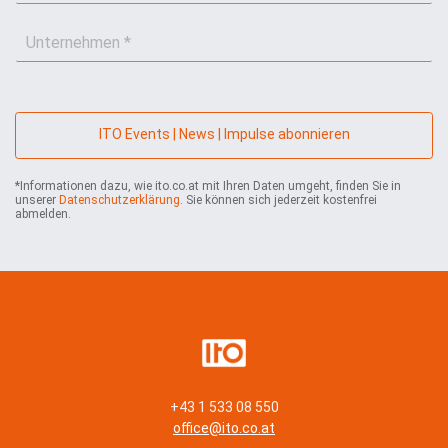
M
a
U
a
m
n
i
e
t
l
*
e
*
r
n
ITO Events | News | Impulse abonnieren
e
h
*Informationen dazu, wie ito.co.at mit Ihren Daten umgeht, finden Sie in
m
unserer
Datenschutzerklärung
. Sie können sich jederzeit kostenfrei
e
abmelden.
n
*
+43 1 533 08 550
office@ito.co.at