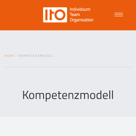
Talent Management
HOME
KOMPETENZMODELL
Purpose Driven Culture
Coaching
Kompetenzmodell
ITO
News