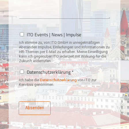
N
ITO Events | News | Impulse
e
Ich stimme zu, von ITO GmbH in unregelmäßigen
w
Abständen Impulse, Einladungen und Informationen zu
s
HR-Themen per E-Mail zu erhalten. Meine Einwilligung
l
kann ich gegenüber ITO jederzeit mit Wirkung für die
Zukunft widerrufen.
e
t
D
Datenschutzerklärung *
t
a
e
Ich habe die
Datenschutzerklärung
von ITO zur
t
Kenntnis genommen.
r
e
-
n
A
s
n
c
Absenden
m
h
e
u
l
t
d