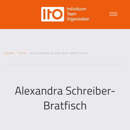
Talent Management
HOME
TEAM
ALEXANDRA SCHREIBER-BRATFISCH
Purpose Driven Culture
Coaching
Alexandra Schreiber-
Bratfisch
ITO
News