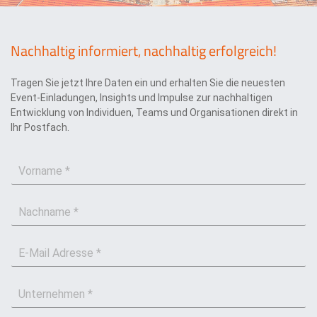
l
ä
r
u
Nachhaltig informiert, nachhaltig erfolgreich!
n
g
Tragen Sie jetzt Ihre Daten ein und erhalten Sie die neuesten
*
Event-Einladungen, Insights und Impulse zur nachhaltigen
Entwicklung von Individuen, Teams und Organisationen direkt in
Ihr Postfach.
V
o
r
N
n
a
a
c
m
E
h
e
-
n
*
M
a
U
a
m
n
i
e
t