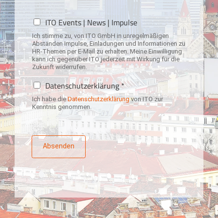
N
ITO Events | News | Impulse
e
Ich stimme zu, von ITO GmbH in unregelmäßigen
w
Abständen Impulse, Einladungen und Informationen zu
s
HR-Themen per E-Mail zu erhalten. Meine Einwilligung
l
kann ich gegenüber ITO jederzeit mit Wirkung für die
Zukunft widerrufen.
e
t
D
Datenschutzerklärung *
t
a
e
Ich habe die
Datenschutzerklärung
von ITO zur
t
Kenntnis genommen.
r
e
-
n
A
s
n
c
Absenden
m
h
e
u
l
t
d
z
u
e
n
r
g
k