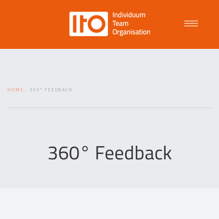
Talent Management
HOME
360° FEEDBACK
Purpose Driven Culture
Coaching
360° Feedback
ITO
News