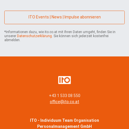
l
*
e
*
r
n
ITO Events | News | Impulse abonnieren
e
h
*Informationen dazu, wie ito.co.at mit Ihren Daten umgeht, finden Sie in
m
unserer
Datenschutzerklärung
. Sie können sich jederzeit kostenfrei
e
abmelden.
n
*
+43 1 533 08 550
office@ito.co.at
ITO - Individuum Team Organisation
Personalmanagement GmbH