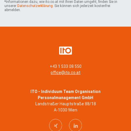
*Informationen dazu, wie ito.co.at mit Ihren Daten umgeht, finden Sie in
m
unserer
Datenschutzerklärung
. Sie können sich jederzeit kostenfrei
e
abmelden.
n
*
+43 1 533 08 550
office@ito.co.at
ITO - Individuum Team Organisation
Personalmanagement GmbH
Landstraßer Hauptstraße 88/18
A-1030 Wien