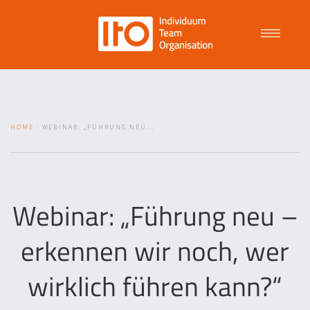
Talent Management
HOME
WEBINAR: „FÜHRUNG NEU...
Purpose Driven Culture
Coaching
Webinar: „Führung neu –
erkennen wir noch, wer
ITO
wirklich führen kann?“
News