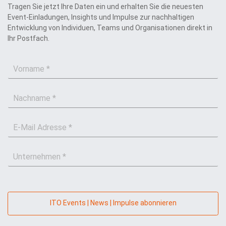
Tragen Sie jetzt Ihre Daten ein und erhalten Sie die neuesten
Event-Einladungen, Insights und Impulse zur nachhaltigen
Entwicklung von Individuen, Teams und Organisationen direkt in
Ihr Postfach.
V
o
r
N
n
a
a
c
m
E
h
e
-
n
*
M
a
U
a
m
n
i
e
t
l
*
e
*
r
n
ITO Events | News | Impulse abonnieren
e
h