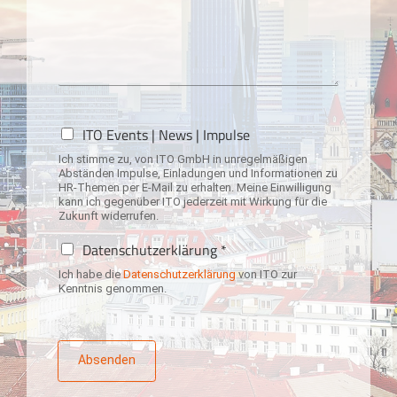
N
ITO Events | News | Impulse
e
Ich stimme zu, von ITO GmbH in unregelmäßigen
w
Abständen Impulse, Einladungen und Informationen zu
s
HR-Themen per E-Mail zu erhalten. Meine Einwilligung
l
kann ich gegenüber ITO jederzeit mit Wirkung für die
Zukunft widerrufen.
e
t
D
Datenschutzerklärung *
t
a
e
Ich habe die
Datenschutzerklärung
von ITO zur
t
Kenntnis genommen.
r
e
-
n
A
s
n
c
Absenden
m
h
e
u