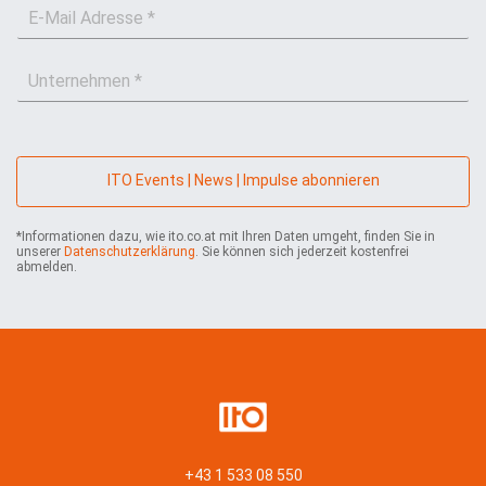
E
h
e
-
n
*
M
a
U
a
m
n
i
e
t
l
*
e
*
r
n
ITO Events | News | Impulse abonnieren
e
h
*Informationen dazu, wie ito.co.at mit Ihren Daten umgeht, finden Sie in
m
unserer
Datenschutzerklärung
. Sie können sich jederzeit kostenfrei
e
abmelden.
n
*
+43 1 533 08 550