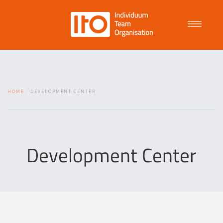
Talent Management
HOME
DEVELOPMENT CENTER
Purpose Driven Culture
Coaching
Development Center
ITO
News