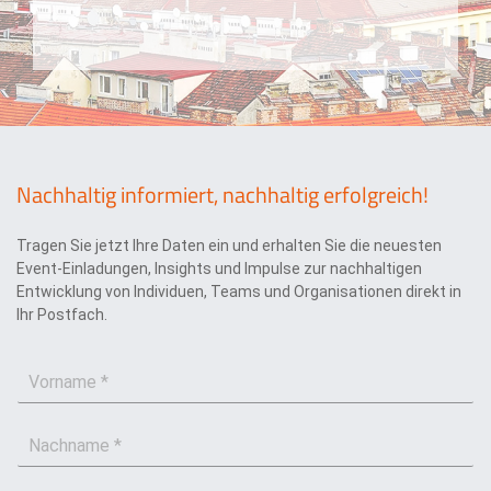
l
t
d
z
u
e
n
r
g
k
l
ä
r
u
Nachhaltig informiert, nachhaltig erfolgreich!
n
g
Tragen Sie jetzt Ihre Daten ein und erhalten Sie die neuesten
*
Event-Einladungen, Insights und Impulse zur nachhaltigen
Entwicklung von Individuen, Teams und Organisationen direkt in
Ihr Postfach.
V
o
r
N
n
a
a
c
m