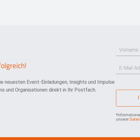
V
o
r
folgreich!
E
n
-
a
M
m
die neuesten Event-Einladungen, Insights und Impulse
a
e
i
*
s und Organisationen direkt in Ihr Postfach.
l
*
*Informationen
unserer
Daten