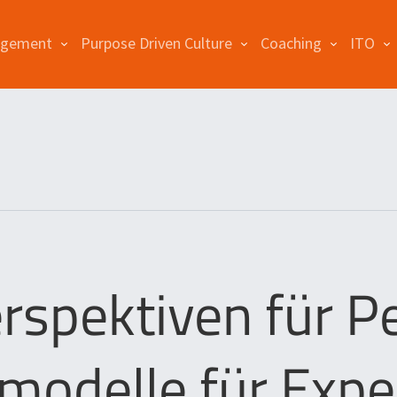
agement
Purpose Driven Culture
Coaching
ITO
rspektiven für P
emodelle für Expe