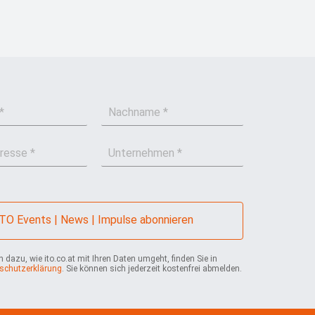
N
a
c
U
h
n
n
t
a
e
m
r
e
n
*
ITO Events | News | Impulse abonnieren
e
h
m
 dazu, wie ito.co.at mit Ihren Daten umgeht, finden Sie in
schutzerklärung
. Sie können sich jederzeit kostenfrei abmelden.
e
n
*