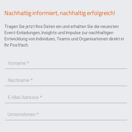
Nachhaltig informiert, nachhaltig erfolgreich!
Tragen Sie jetzt Ihre Daten ein und erhalten Sie die neuesten
Event-Einladungen, Insights und Impulse zur nachhaltigen
Entwicklung von Individuen, Teams und Organisationen direkt in
Ihr Postfach.
V
o
r
N
n
a
a
c
m
E
h
e
-
n
*
M
a
U
a
m
n
i
e
t
l
*
e
*