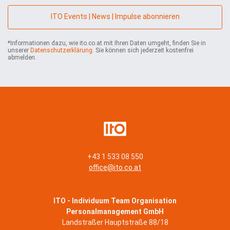
r
n
ITO Events | News | Impulse abonnieren
e
h
*Informationen dazu, wie ito.co.at mit Ihren Daten umgeht, finden Sie in
m
unserer
Datenschutzerklärung
. Sie können sich jederzeit kostenfrei
e
abmelden.
n
*
+43 1 533 08 550
office@ito.co.at
ITO - Individuum Team Organisation
Personalmanagement GmbH
Landstraßer Hauptstraße 88/18