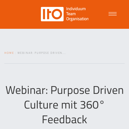
Talent Management
HOME
WEBINAR: PURPOSE DRIVEN...
Purpose Driven Culture
Coaching
Webinar: Purpose Driven
Culture mit 360°
ITO
Feedback
News