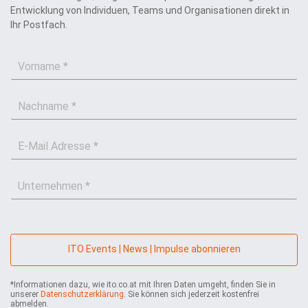
Entwicklung von Individuen, Teams und Organisationen direkt in
Ihr Postfach.
V
o
r
N
n
a
a
c
m
E
h
e
-
n
*
M
a
U
a
m
n
i
e
t
l
*
e
*
r
n
ITO Events | News | Impulse abonnieren
e
h
*Informationen dazu, wie ito.co.at mit Ihren Daten umgeht, finden Sie in
m
unserer
Datenschutzerklärung
. Sie können sich jederzeit kostenfrei
e
abmelden.