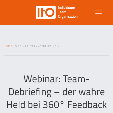
Talent Management
HOME
WEBINAR: TEAM-DEBRIEFING –...
Purpose Driven Culture
Coaching
Webinar: Team-
Debriefing – der wahre
ITO
Held bei 360° Feedback
News