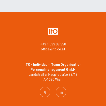
n
*
+43 1 533 08 550
office@ito.co.at
ITO - Individuum Team Organisation
Personalmanagement GmbH
Landstraßer Hauptstraße 88/18
A-1030 Wien