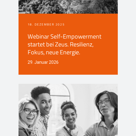
18. DEZEMBER 2025
Webinar Self-Empowerment
startet bei Zeus. Resilienz,
Fokus, neue Energie.
29. Januar 2026