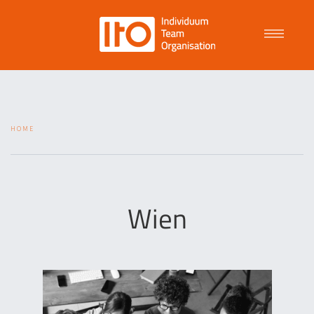
Talent Management
HOME
Purpose Driven Culture
Coaching
Wien
ITO
News