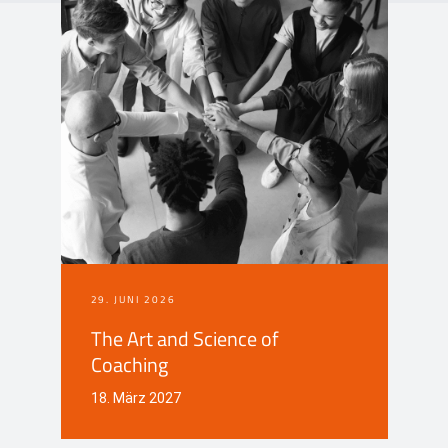
Events
Kontakt
EN
29. JUNI 2026
The Art and Science of
Coaching
18. März 2027