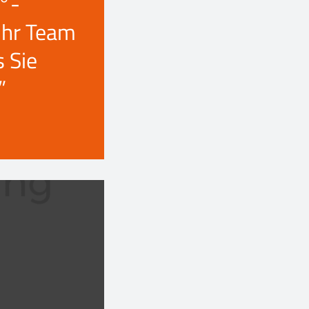
°-
Ihr Team
s Sie
”