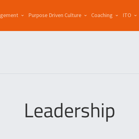
agement
Purpose Driven Culture
Coaching
ITO
Leadership