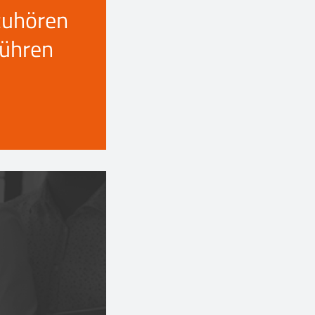
zuhören
führen