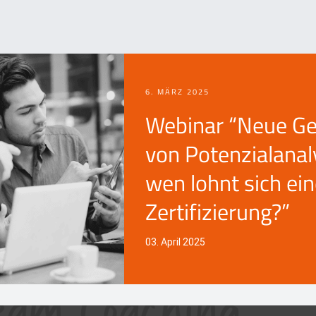
6. MÄRZ 2025
Webinar “Neue Ge
von Potenzialanal
wen lohnt sich ei
Zertifizierung?”
03. April 2025