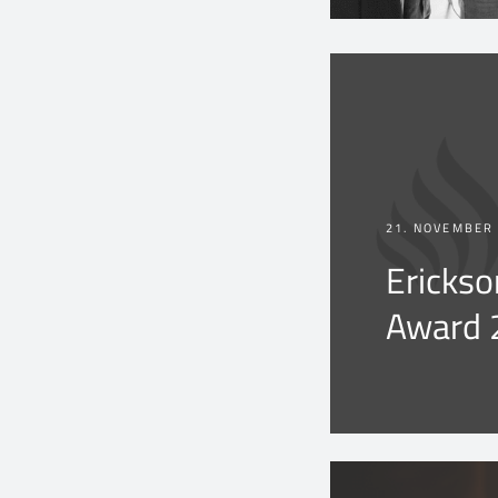
21. NOVEMBER
Erickso
Award 