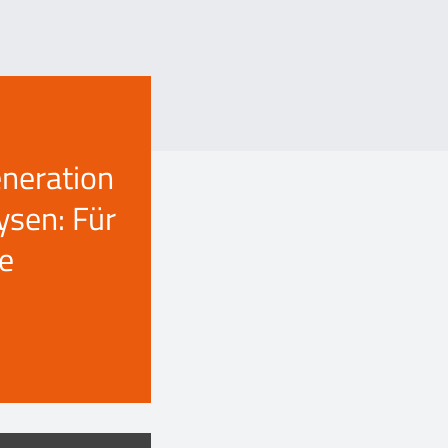
neration
ysen: Für
ne