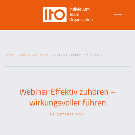
Talent Management
HOME
NEWS & ARTICLES
WEBINAR EFFEKTIV ZUHÖREN...
Purpose Driven Culture
Coaching
Webinar Effektiv zuhören –
wirkungsvoller führen
ITO
31. OKTOBER 2024
News