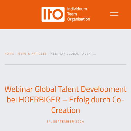
Talent Management
HOME
NEWS & ARTICLES
WEBINAR GLOBAL TALENT...
Purpose Driven Culture
Coaching
Webinar Global Talent Development
bei HOERBIGER – Erfolg durch Co-
ITO
Creation
24. SEPTEMBER 2024
News