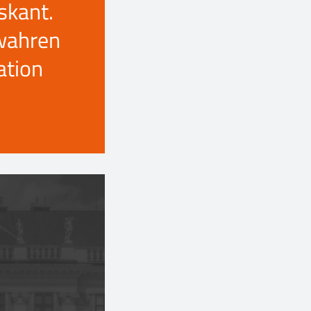
skant.
wahren
ation