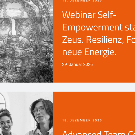
18. DEZEMBER 2025
Webinar Self-
Empowerment star
Zeus. Resilienz, F
neue Energie.
29. Januar 2026
18. DEZEMBER 2025
Advanced Team C