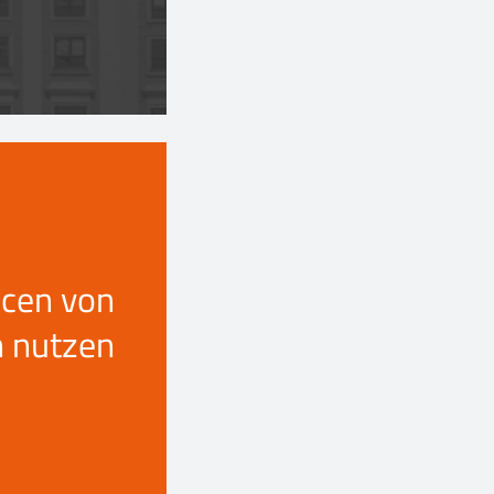
ncen von
n nutzen