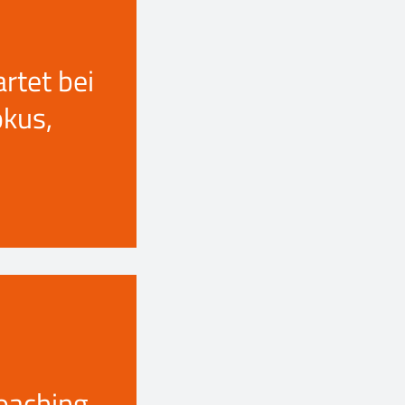
tet bei
okus,
oaching