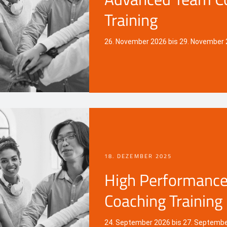
Training
26. November 2026 bis 29. November
18. DEZEMBER 2025
High Performanc
Coaching Training
24. September 2026 bis 27. Septemb