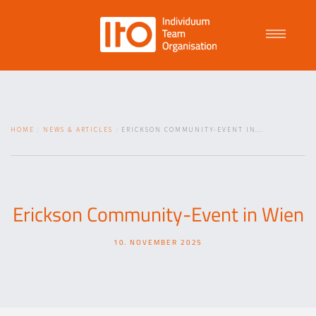
Talent Management
HOME
NEWS & ARTICLES
ERICKSON COMMUNITY-EVENT IN...
Purpose Driven Culture
Coaching
Erickson Community-Event in Wien
10. NOVEMBER 2025
ITO
News