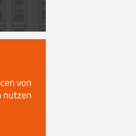
ncen von
n nutzen