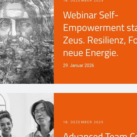
18. DEZEMBER 2025
Webinar Self-
Empowerment star
Zeus. Resilienz, F
neue Energie.
29. Januar 2026
18. DEZEMBER 2025
Advanced Team C