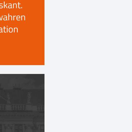
skant.
wahren
ation