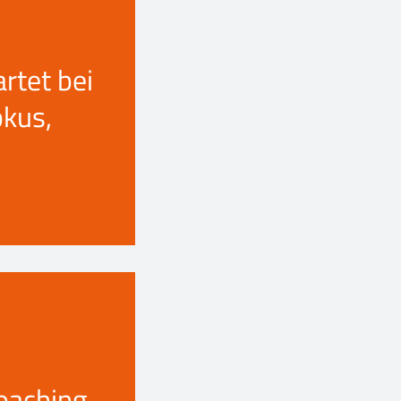
tet bei
okus,
oaching