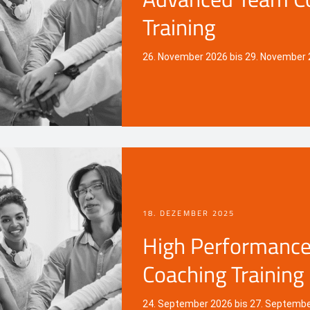
Training
26. November 2026 bis 29. November
18. DEZEMBER 2025
High Performanc
Coaching Training
24. September 2026 bis 27. Septemb