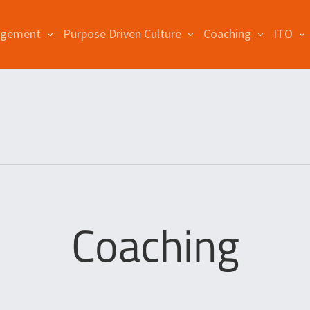
agement
Purpose Driven Culture
Coaching
ITO
Coaching