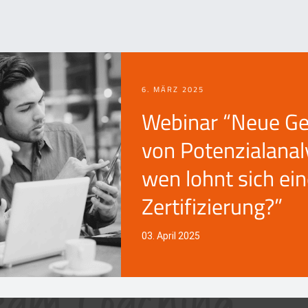
6. MÄRZ 2025
Webinar “Neue Ge
von Potenzialanal
wen lohnt sich ei
Zertifizierung?”
03. April 2025