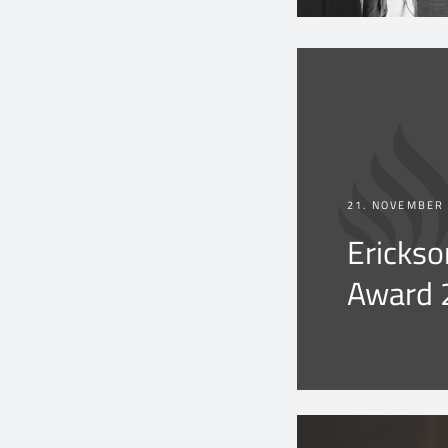
21. NOVEMBER
Erickso
Award 