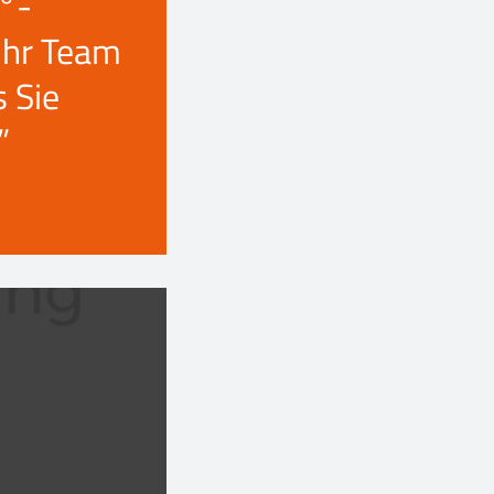
°-
Ihr Team
s Sie
”