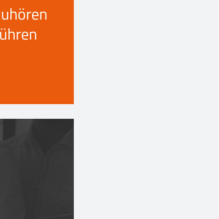
zuhören
führen