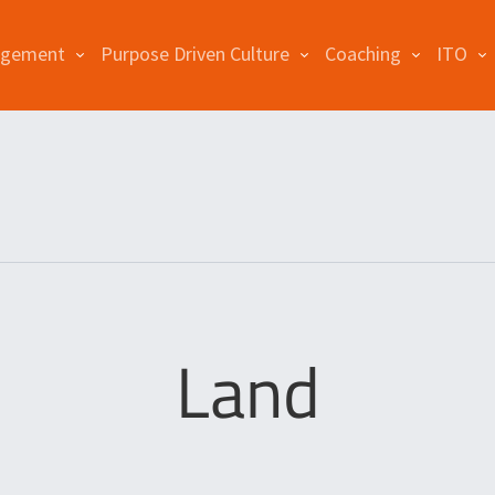
agement
Purpose Driven Culture
Coaching
ITO
Land