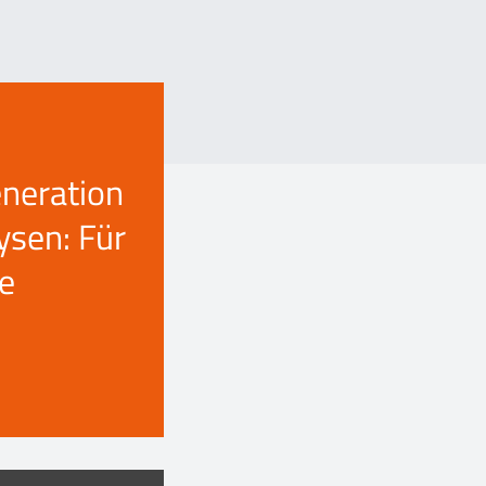
neration
ysen: Für
ne