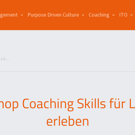
agement
Purpose Driven Culture
Coaching
ITO
LS...
op Coaching Skills für 
erleben