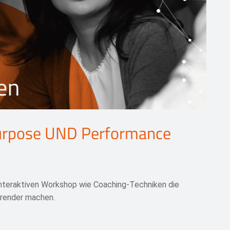
Purpose UND Performance
 interaktiven Workshop wie Coaching-Techniken die
hrender machen.