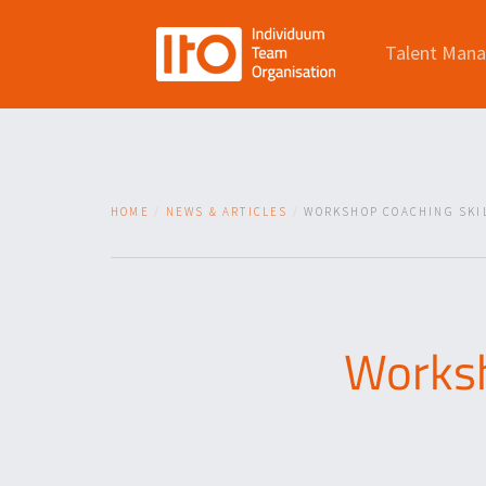
Talent Man
HOME
NEWS & ARTICLES
WORKSHOP COACHING SKIL
Worksh