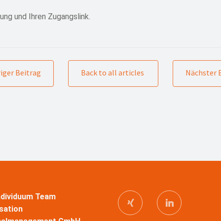
ung und Ihren Zugangslink.
iger Beitrag
Back to all articles
Nächster 
Individuum Team
sation