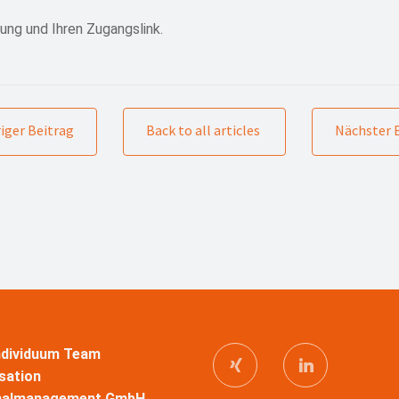
ung und Ihren Zugangslink.
iger Beitrag
Back to all articles
Nächster 
Individuum Team
sation
nalmanagement GmbH