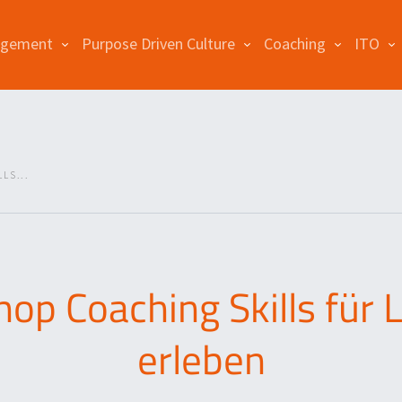
agement
Purpose Driven Culture
Coaching
ITO
LS...
op Coaching Skills für 
erleben