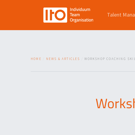
Talent Man
HOME
NEWS & ARTICLES
WORKSHOP COACHING SKIL
Worksh