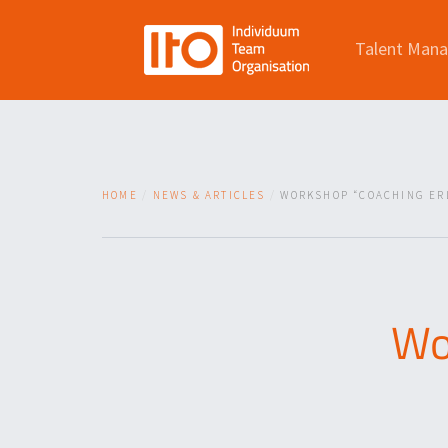
Talent Man
HOME
NEWS & ARTICLES
WORKSHOP “COACHING ER
Wo