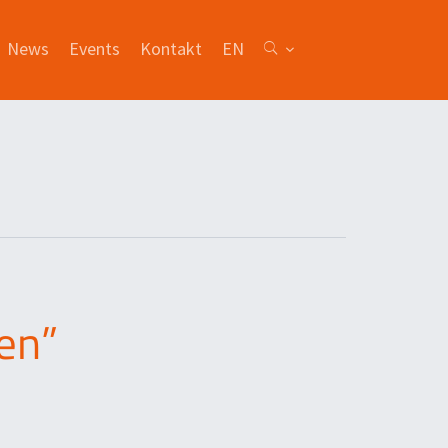
News
Events
Kontakt
EN
en”