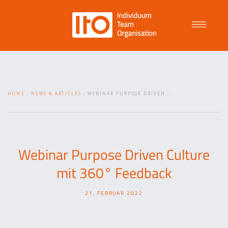
Talent Management
HOME
NEWS & ARTICLES
WEBINAR PURPOSE DRIVEN...
Purpose Driven Culture
Coaching
Webinar Purpose Driven Culture
mit 360° Feedback
ITO
21. FEBRUAR 2022
News