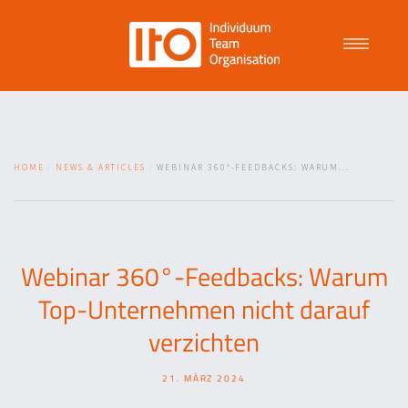
Talent Management
HOME
NEWS & ARTICLES
WEBINAR 360°-FEEDBACKS: WARUM...
Purpose Driven Culture
Coaching
Webinar 360°-Feedbacks: Warum
Top-Unternehmen nicht darauf
ITO
verzichten
21. MÄRZ 2024
News