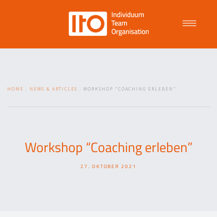
Talent Management
HOME
NEWS & ARTICLES
WORKSHOP “COACHING ERLEBEN”
Purpose Driven Culture
Coaching
Workshop “Coaching erleben”
27. OKTOBER 2021
ITO
News