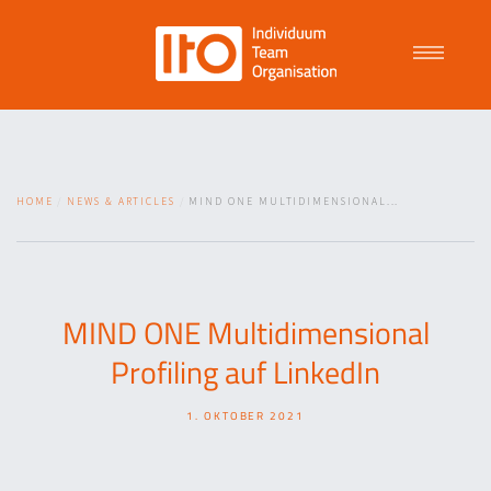
Talent Management
HOME
NEWS & ARTICLES
MIND ONE MULTIDIMENSIONAL...
Purpose Driven Culture
Coaching
MIND ONE Multidimensional
Profiling auf LinkedIn
ITO
1. OKTOBER 2021
News